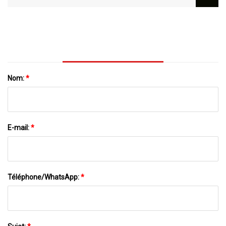
Plastique Et Garde Les Boissons Au Frais
En Même Temps
Nom:
*
E-mail:
*
Téléphone/WhatsApp:
*