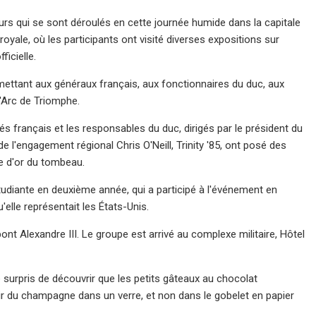
urs qui se sont déroulés en cette journée humide dans la capitale
ale, où les participants ont visité diverses expositions sur
ficielle.
ttant aux généraux français, aux fonctionnaires du duc, aux
l'Arc de Triomphe.
és français et les responsables du duc, dirigés par le président du
de l'engagement régional Chris O'Neill, Trinity '85, ont posé des
re d'or du tombeau.
étudiante en deuxième année, qui a participé à l'événement en
'elle représentait les États-Unis.
nt Alexandre III. Le groupe est arrivé au complexe militaire, Hôtel
 surpris de découvrir que les petits gâteaux au chocolat
ir du champagne dans un verre, et non dans le gobelet en papier