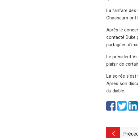
La fanfare des
Chasseurs ont le
Après le concert
contacté Duke p
partagées d'exc
Le président Vin
plaisir de certa
La soirée s'est
Après son discou
du diable.
Précéd