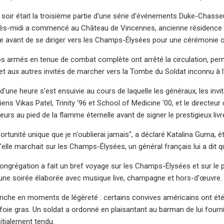
 soir était la troisième partie d'une série d'événements Duke-Chasse
rès-midi a commencé au Château de Vincennes, ancienne résidence roy
aire avant de se diriger vers les Champs-Élysées pour une cérémonie of
rmés en tenue de combat complète ont arrêté la circulation, perme
et aux autres invités de marcher vers la Tombe du Soldat inconnu à 
'une heure s'est ensuivie au cours de laquelle les généraux, les invit
ens Vikas Patel, Trinity '96 et School of Medicine '00, et le directeur 
eurs au pied de la flamme éternelle avant de signer le prestigieux liv
portunité unique que je n'oublierai jamais", a déclaré Katalina Guma, 
'elle marchait sur les Champs-Élysées, un général français lui a dit qu
congrégation a fait un bref voyage sur les Champs-Élysées et sur le po
une soirée élaborée avec musique live, champagne et hors-d'œuvre.
 riche en moments de légèreté : certains convives américains ont été
foie gras. Un soldat a ordonné en plaisantant au barman de lui fourn
nitialement tendu.