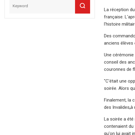
La réception du
française. L'ap
l'histoire milit
Des commandos a
anciens élèves 
Une cérémonie d
conseil des anci
couronnes de fl
"C'était une op
soirée. Alors qu
Finalement, la 
des Invalides
,
à 
La soirée a été
contenaient du 
qu'on lui avait i