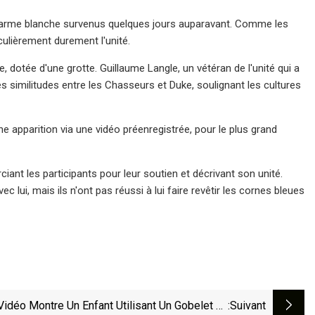
'arme blanche survenus quelques jours auparavant. Comme les
culièrement durement l'unité.
ée, dotée d'une grotte. Guillaume Langle, un vétéran de l'unité qui a
es similitudes entre les Chasseurs et Duke, soulignant les cultures
ne apparition via une vidéo préenregistrée, pour le plus grand
ant les participants pour leur soutien et décrivant son unité.
lui, mais ils n'ont pas réussi à lui faire revêtir les cornes bleues
Vidéo Montre Un Enfant Utilisant Un Gobelet En
:suivant