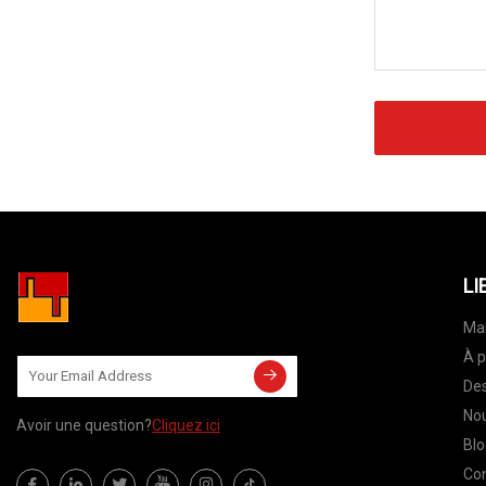
LI
Ma
À p
Des
Nou
Avoir une question?
Cliquez ici
Blo
Co