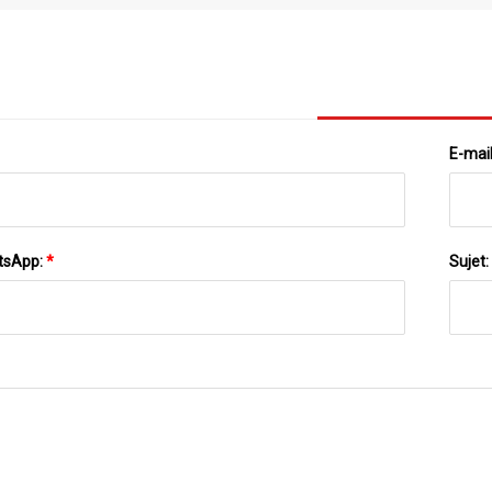
Tavern Inn Célèbrent Le Maine, Quelle Que Soit La
Pa
Manière Dont Vous Les Préparez
E-mai
tsApp:
*
Sujet: