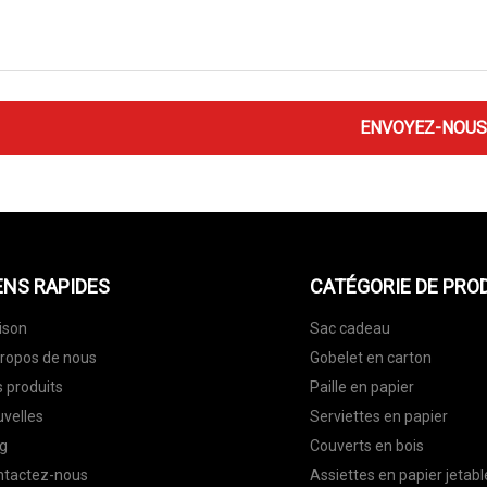
ENVOYEZ-NOUS
ENS RAPIDES
CATÉGORIE DE PRO
ison
Sac cadeau
ropos de nous
Gobelet en carton
 produits
Paille en papier
velles
Serviettes en papier
g
Couverts en bois
ntactez-nous
Assiettes en papier jetabl