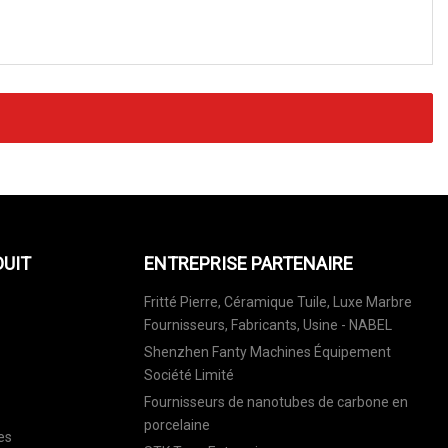
DUIT
ENTREPRISE PARTENAIRE
Fritté Pierre, Céramique Tuile, Luxe Marbre
Fournisseurs, Fabricants, Usine - NABEL
Shenzhen Fanty Machines Équipement
Société Limité
Fournisseurs de nanotubes de carbone en
porcelaine
es