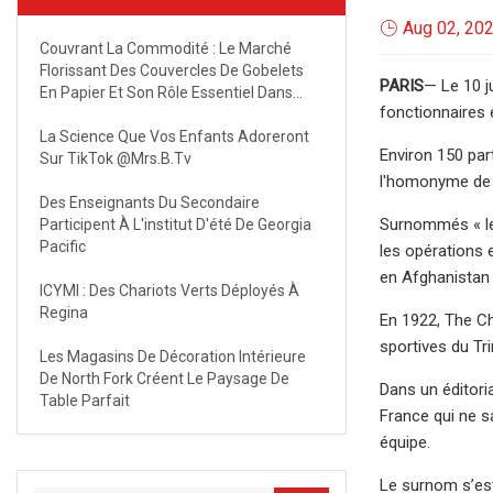
Aug 02, 20
Couvrant La Commodité : Le Marché
Florissant Des Couvercles De Gobelets
PARIS
— Le 10 j
En Papier Et Son Rôle Essentiel Dans
fonctionnaires 
L’emballage Des Boissons D’ici 2032
La Science Que Vos Enfants Adoreront
Environ 150 par
Sur TikTok @mrs.b.tv
l'homonyme de l
Des Enseignants Du Secondaire
Surnommés « les
Participent À L'institut D'été De Georgia
Pacific
les opérations 
en Afghanistan 
ICYMI : Des Chariots Verts Déployés À
Regina
En 1922, The Ch
sportives du Tr
Les Magasins De Décoration Intérieure
De North Fork Créent Le Paysage De
Dans un éditori
Table Parfait
France qui ne sa
équipe.
Le surnom s’est