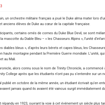
23
uin, un orchestre militaire français a joué le Duke alma mater lors d'
et anciens élèves de Duke au cœur de la capitale française.
ticipants, certains ornés de cornes du Duke Blue Devil, se sont mélang
a mascotte du Diable Bleu – « les Chasseurs Alpins », l'unité d'infan
 diables bleus », d'après leurs bérets et capes bleus, les Chasseurs
en haute montagne pendant la Première Guerre mondiale. L'unité, qu
et au Mali.
ronicle, alors connu sous le nom de Trinity Chronicle, a commencé à u
inity College après que les étudiants n'ont pas pu s'entendre sur un 
al publié en octobre de la même année, un étudiant écrivait qu’en ent
vaient jamais quand ils avaient été vaincus surgit immédiatement dans l
 répandu en 1923, ouvrant la voie à cet événement un siècle plus tar