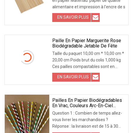
en papier Matériau: papier de qualité
alimentaire et impression à l'encre de s
EN SAVOIR PLUS
Paille En Papier Marguerite Rose
Biodégradable Jetable De Fête
Taille du paquet 10,00 cm * 10,00 cm *
20,00 cm Poids brut du colis 1,000 kg
Ces pailles compastables sont en
papier, el
EN SAVOIR PLUS
Pailles En Papier Biodégradables
En Vrac, Couleurs Arc-En-Ciel
Assorties, Pailles À Boire Rayées
Question 1 : Combien de temps allez-
Pour Jus De Fruits
vous livrer les marchandises ?
Réponse : la livraison est de 15 à 30
jours pour la