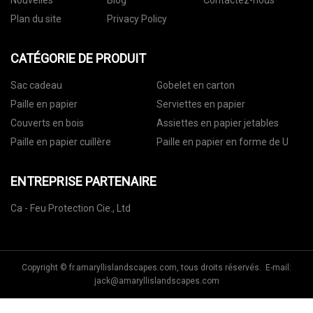
Nouvelles
Blog
Contactez-nous
Plan du site
Privacy Policy
CATÉGORIE DE PRODUIT
Sac cadeau
Gobelet en carton
Paille en papier
Serviettes en papier
Couverts en bois
Assiettes en papier jetables
Paille en papier cuillère
Paille en papier en forme de U
ENTREPRISE PARTENAIRE
Ca - Feu Protection Cie., Ltd
Copyright © fr.amaryllislandscapes.com, tous droits réservés. E-mail:
jack@amaryllislandscapes.com