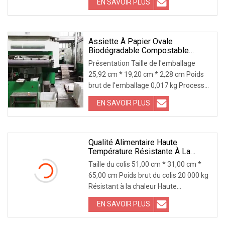
EN SAVOIR PLUS
mais également apporter une certaine
protection à notre environnement.
Dans le
Assiette À Papier Ovale
Biodégradable Compostable
Adaptée Aux Besoins Du Client De
Présentation Taille de l'emballage
Vaisselle De Canne À Sucre
25,92 cm * 19,20 cm * 2,28 cm Poids
brut de l'emballage 0,017 kg Processus
de production Description du produit
EN SAVOIR PLUS
Pâte de bagasse de canne à sucre
naturelle 100 % biodégradable et
compostable Niveau de sécurité
alimentaire
Qualité Alimentaire Haute
Température Résistante À La
Chaleur Directement Pour La
Taille du colis 51,00 cm * 31,00 cm *
Décoration De Fête Cuillère
65,00 cm Poids brut du colis 20 000 kg
Personnalisée Géante Paille En
Résistant à la chaleur Haute
Forme De U En Papier Ou En
Plastique Paille À Boire
température Qualité alimentaire Droit
EN SAVOIR PLUS
pour la décoration de fête Cuillère
géante personnalisée Paille en forme