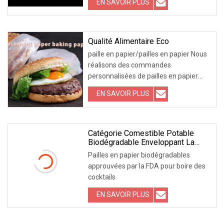
EN SAVOIR PLUS
l'environnement.2. La paille en papier a
passé les tests FDA, FSC, LFGB - Sans
danger pour boire avec de l'eau
chaude
Qualité Alimentaire Eco
paille en papier/pailles en papier Nous
réalisons des commandes
personnalisées de pailles en papier
Bouteille de conception personnalisée
EN SAVOIR PLUS
pour créer votre propre marque/LOGO
SERVICE D'ÉCHANTILLON GRATUIT
Pour des échantillons de pailles en
papier de conception exquise, nous
Catégorie Comestible Potable
Biodégradable Enveloppant La
fournissons gratuitement
Paille Flexible De Papier De
Pailles en papier biodégradables
Couleur
approuvées par la FDA pour boire des
cocktails
EN SAVOIR PLUS