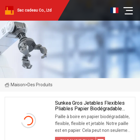
Sac cadeau Co., Ltd
Maison
>
Des Produits
Sunkea Gros Jetables Flexibles
Pliables Papier Biodégradable
Paille De Qualité Alimentaire
Paille à boire en papier biodégradable,
Potable Emballage Biodégradable
flexible, flexible et jetable. Notre paille
Paille De Papier De Couleur
est en papier. Cela peut non seulement
Flexible
être sans danger pour votre santé,