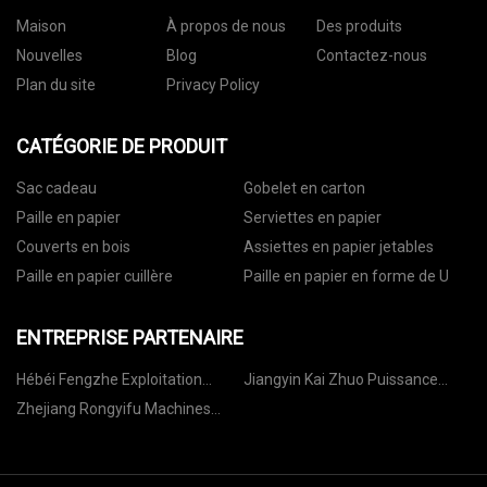
Maison
À propos de nous
Des produits
Nouvelles
Blog
Contactez-nous
Plan du site
Privacy Policy
CATÉGORIE DE PRODUIT
Sac cadeau
Gobelet en carton
Paille en papier
Serviettes en papier
Couverts en bois
Assiettes en papier jetables
Paille en papier cuillère
Paille en papier en forme de U
ENTREPRISE PARTENAIRE
Hébéi Fengzhe Exploitation
Jiangyin Kai Zhuo Puissance
minière Machines Cie, Ltd.
Équipement Cie, Ltd.
Zhejiang Rongyifu Machines
Tech . Co ., Ltd .