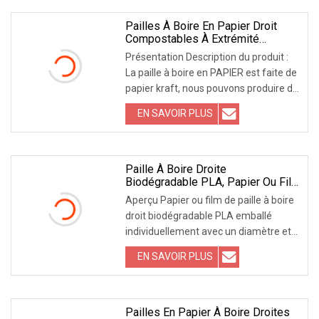
de U Papier ou plastique
Pailles À Boire En Papier Droit
Compostables À Extrémité
Pointue, Emballées
Présentation Description du produit :
Individuellement Avec Logo
La paille à boire en PAPIER est faite de
Personnalisé Imprimé
papier kraft, nous pouvons produire de
la paille en papier kraft à 3 ou 4
EN SAVOIR PLUS
couches selon la demande du client.
Les pailles en papier à 4 couches sont
plus dures et plus résistantes
Paille À Boire Droite
Biodégradable PLA, Papier Ou Film
Emballé Individuellement Avec
Aperçu Papier ou film de paille à boire
Diamètre Et Longueur OEM,
droit biodégradable PLA emballé
Fabriqué En Chine
individuellement avec un diamètre et
une longueur OEM fabriqués en Chine
EN SAVOIR PLUS
DÉTAILS DU PRODUIT Le PLA est un
matériau sûr, sain et de qualité
alimentaire, 100 % PLA
Pailles En Papier À Boire Droites