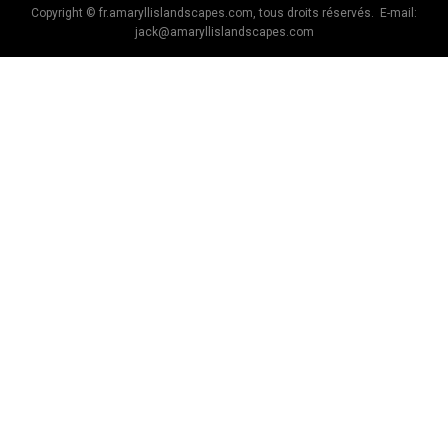
Copyright © fr.amaryllislandscapes.com, tous droits réservés. E-mail:
jack@amaryllislandscapes.com