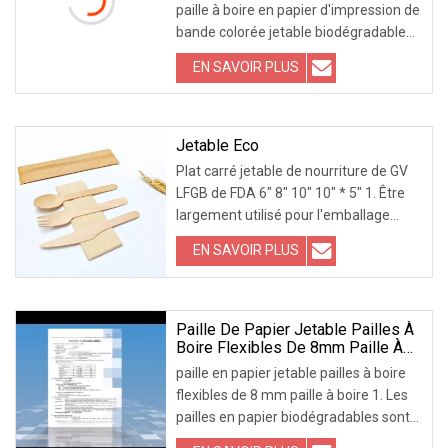
paille à boire en papier d'impression de
bande colorée jetable biodégradable
de qualité alimentaire personnalisé
EN SAVOIR PLUS
Notre société a été créée en 2005.
Nous avons une série de avancées
Jetable Eco
Plat carré jetable de nourriture de GV
LFGB de FDA 6" 8" 10" 10" * 5" 1. Être
largement utilisé pour l'emballage
alimentaire jetable.2.
EN SAVOIR PLUS
Imperméabilisation à l'eau et à l'huile,
étanche. Facile à utiliser pour
l'emballage alimentaire.3. Peut être
utilisé dans
Paille De Papier Jetable Pailles À
Boire Flexibles De 8mm Paille À
Boire
paille en papier jetable pailles à boire
flexibles de 8 mm paille à boire 1. Les
pailles en papier biodégradables sont
saines et respectueuses de