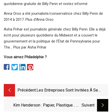
quotidienne gratuite de Billy Penn et restez informé
Anna Orso a été journaliste/conservatrice chez Billy Penn de
2014 à 2017. Plus d'Anna Orso
Asha Prihar est journaliste générale chez Billy Penn. Elle a déjà
écrit pour plusieurs quotidiens du Midwest et a couvert le
gouvernement et la politique de l'État de Pennsylvanie pour
The... Plus par Asha Prihar
Vous aimez Philadelphie ?
Précédent:
Les Entreprises Sont Invitées À Se
Préparer À L'interdiction, En Octobre
Prochain, De Certains
Kim Henderson : Papier, Plastique… Ou
:suivant
Porcelaine Fine ?