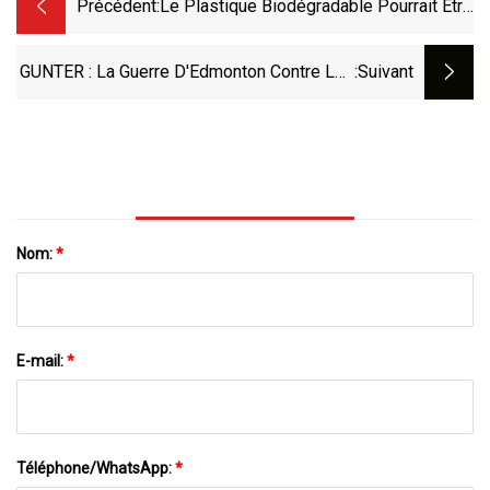
Précédent:
Le Plastique Biodégradable Pourrait Être
Un « Matériau Du Futur »
GUNTER : La Guerre D'Edmonton Contre Les
:suivant
Serviettes Et Le Plastique Est Ridiculement
Exagérée
Nom:
*
E-mail:
*
Téléphone/WhatsApp:
*