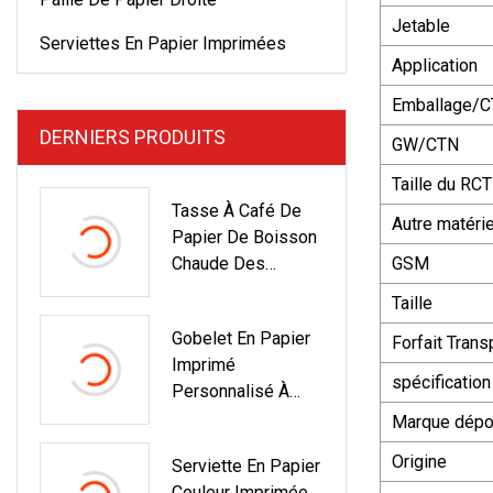
Jetable
Serviettes En Papier Imprimées
Application
Emballage/
DERNIERS PRODUITS
GW/CTN
Taille du RCT
Tasse À Café De
Autre matérie
Papier De Boisson
Chaude Des
GSM
Tasses À Thé 12oz
Taille
De Papier À Mur
Gobelet En Papier
Unique
Forfait Trans
Imprimé
spécification
Personnalisé À
Paroi Unique Pour
Marque dép
Boissons Chaudes
Origine
Serviette En Papier
Couleur Imprimée