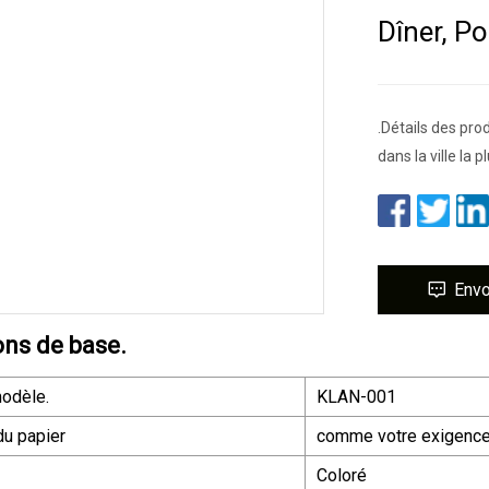
Dîner, P
.Détails des pro
dans la ville la 
Env
ons de base.
odèle.
KLAN-001
du papier
comme votre exigenc
Coloré