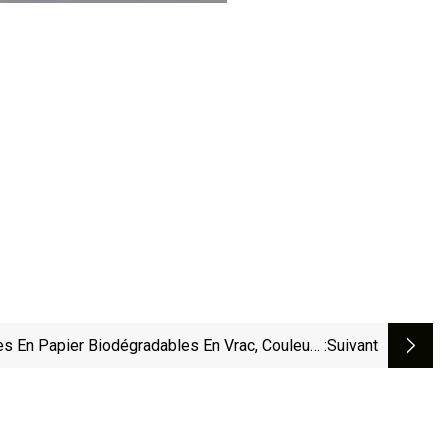
es En Papier Biodégradables En Vrac, Couleurs
:suivant
En-Ciel Assorties, Pailles À Boire Rayées Pour
Jus De Fruits