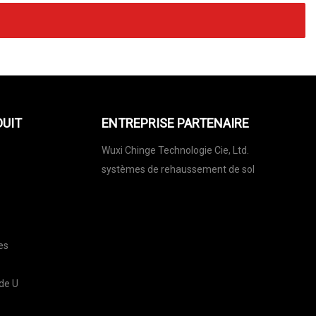
DUIT
ENTREPRISE PARTENAIRE
Wuxi Chinge Technologie Cie, Ltd.
systèmes de rehaussement de sol
es
 de U