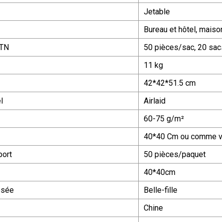
Jetable
Bureau et hôtel, maiso
CTN
50 pièces/sac, 20 sa
11 kg
42*42*51.5 cm
l
Airlaid
60-75 g/m²
40*40 Cm ou comme v
port
50 pièces/paquet
40*40cm
osée
Belle-fille
Chine