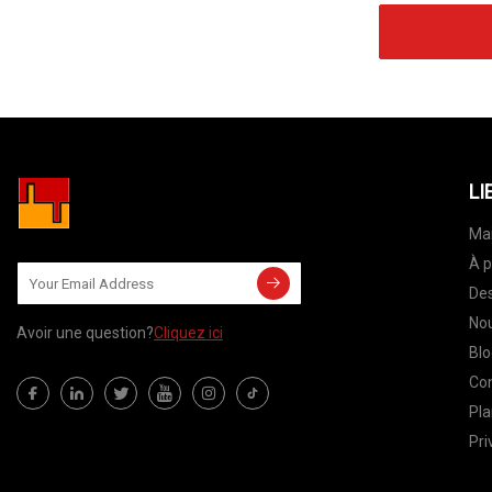
LI
Ma
À p
Des
Nou
Avoir une question?
Cliquez ici
Blo
Co
Pla
Pri