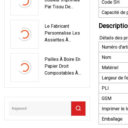
Code SH
Par Tissu De
Capacité de 
Serviette Airlaid
Pour Le Dîner OEM
Descriptio
Le Fabricant
Personnalise Les
.Détails des p
Assiettes À
Emporter De Haute
Numéro d'arti
Qualité, Les
Nom
Pailles À Boire En
Assiettes En
Papier Droit
Papier Jetables
Matériel
Compostables À
Rondes Et
Largeur de fe
Extrémité Pointue,
Recyclables Pour
Emballées
Emballage
PLI
Individuellement
Alimentaire Divisé
GSM
Avec Logo
Personnalisé
Imprimer le 
Imprimé
Emballage