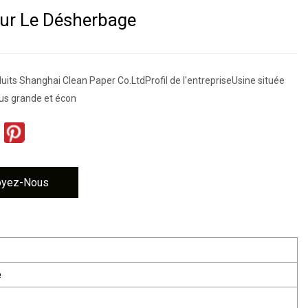
our Le Désherbage
duits Shanghai Clean Paper Co.LtdProfil de l'entrepriseUsine située
plus grande et écon
oyez-Nous
e