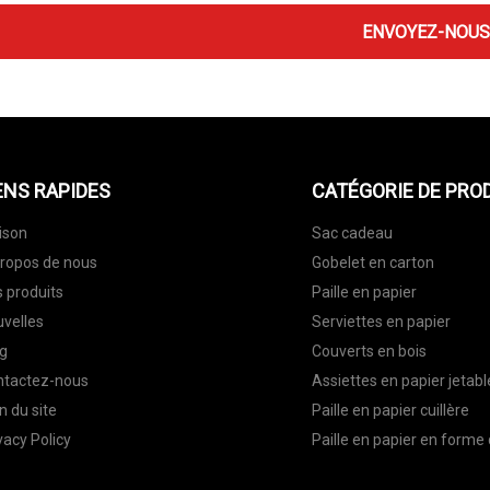
ENVOYEZ-NOUS
ENS RAPIDES
CATÉGORIE DE PRO
ison
Sac cadeau
ropos de nous
Gobelet en carton
 produits
Paille en papier
velles
Serviettes en papier
g
Couverts en bois
ntactez-nous
Assiettes en papier jetabl
n du site
Paille en papier cuillère
vacy Policy
Paille en papier en forme