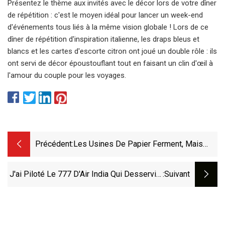
Présentez le thème aux invités avec le décor lors de votre dîner
de répétition : c'est le moyen idéal pour lancer un week-end
d'événements tous liés à la même vision globale ! Lors de ce
dîner de répétition d'inspiration italienne, les draps bleus et
blancs et les cartes d'escorte citron ont joué un double rôle : ils
ont servi de décor époustouflant tout en faisant un clin d'œil à
l'amour du couple pour les voyages.
Précédent:
Les Usines De Papier Ferment, Mais
Nous Utilisons Plus De Papier Que
Jamais. Voici Pourquoi.
J'ai Piloté Le 777 D'Air India Qui Desservira
:suivant
Delhi