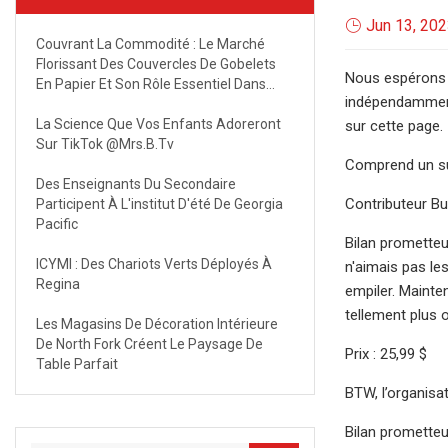
Jun 13, 20
Couvrant La Commodité : Le Marché
Florissant Des Couvercles De Gobelets
Nous espérons q
En Papier Et Son Rôle Essentiel Dans
indépendamment 
L’emballage Des Boissons D’ici 2032
La Science Que Vos Enfants Adoreront
sur cette page.
Sur TikTok @mrs.b.tv
Comprend un sup
Des Enseignants Du Secondaire
Contributeur B
Participent À L'institut D'été De Georgia
Pacific
Bilan prometteur
ICYMI : Des Chariots Verts Déployés À
n'aimais pas les
Regina
empiler. Mainten
tellement plus 
Les Magasins De Décoration Intérieure
De North Fork Créent Le Paysage De
Prix ​​: 25,99 $
Table Parfait
BTW, l’organisat
Bilan prometteu