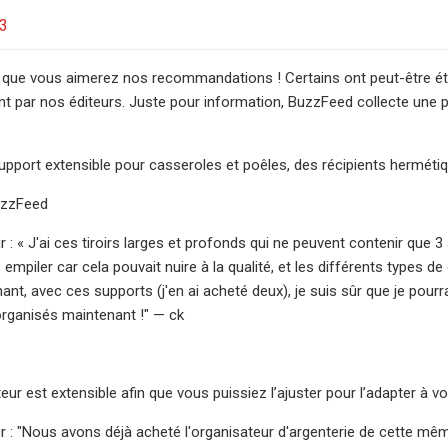
23
ue vous aimerez nos recommandations ! Certains ont peut-être été 
par nos éditeurs. Juste pour information, BuzzFeed collecte une pa
port extensible pour casseroles et poêles, des récipients hermétique
uzzFeed
 : « J'ai ces tiroirs larges et profonds qui ne peuvent contenir que 
 empiler car cela pouvait nuire à la qualité, et les différents types de 
ant, avec ces supports (j'en ai acheté deux), je suis sûr que je pourra
organisés maintenant !" — ck
eur est extensible afin que vous puissiez l’ajuster pour l’adapter à votr
r : "Nous avons déjà acheté l'organisateur d'argenterie de cette mê