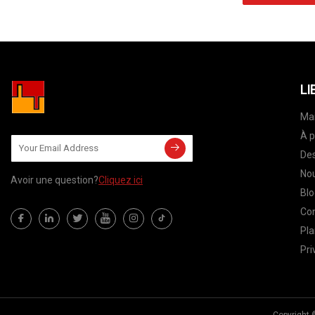
LI
Ma
À p
Des
Nou
Avoir une question?
Cliquez ici
Blo
Co
Pla
Pri
Copyright 