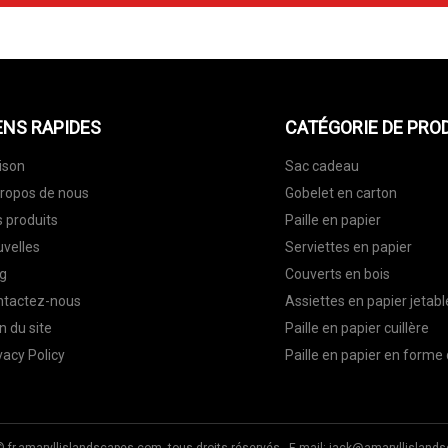
ENS RAPIDES
CATÉGORIE DE PRO
ison
Sac cadeau
ropos de nous
Gobelet en carton
 produits
Paille en papier
velles
Serviettes en papier
g
Couverts en bois
ntactez-nous
Assiettes en papier jetabl
n du site
Paille en papier cuillère
vacy Policy
Paille en papier en forme
© fr.amaryllislandscapes.com, tous droits réservés. E-mail:
jack@amaryllisland