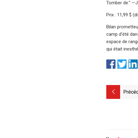
Tomber de." —
Prix ​​: 11,99 $
Bilan prometteur
camp d'été dans
espace de range
qui était inesth
Précéd