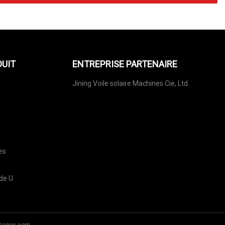
DUIT
ENTREPRISE PARTENAIRE
Jining Voile solaire Machines Cie, Ltd.
es
 de U
scapes.com