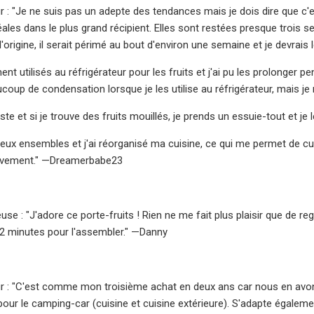
r : "Je ne suis pas un adepte des tendances mais je dois dire que c'e
éales dans le plus grand récipient. Elles sont restées presque trois se
d'origine, il serait périmé au bout d'environ une semaine et je devrais le
ent utilisés au réfrigérateur pour les fruits et j'ai pu les prolonger 
oup de condensation lorsque je les utilise au réfrigérateur, mais je 
juste et si je trouve des fruits mouillés, je prends un essuie-tout et je
deux ensembles et j'ai réorganisé ma cuisine, ce qui me permet de cui
vement." —Dreamerbabe23
e : "J'adore ce porte-fruits ! Rien ne me fait plus plaisir que de reg
llu 2 minutes pour l'assembler." —Danny
ur : "C'est comme mon troisième achat en deux ans car nous en avo
our le camping-car (cuisine et cuisine extérieure). S'adapte égaleme