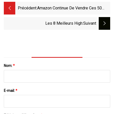
Précédent:
Amazon Continue De Vendre Ces 50
Produits De Rénovation Domiciliaire
Intelligents Avec Des Milliers De 5
Les 8 Meilleurs High
:suivant
Nom:
*
E-mail:
*